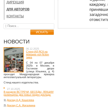
ДИРЕКЦИЯ
каждому, 
принявши
ДЛЯ АВТОРОВ
загадочн
КОНТАКТЫ
отомстит
НОВОСТИ
06.12.2025
Стенд ИД ЯСК на
ярмарке non fiction
зима
C 04 по 07 декабря
2025г. в Москве, в
Гостином дворе
(улица Ильинка, д. 4)
проходит Международная ярмарка
интеллектуальной литературы.
Стенд нашего издательства.
27.10.2025
В разделе ВСТРЕЧИ, БЕСЕДЫ, ЛЕКЦИИ
размещены два новых видео-доклада:
1)
Доклад А.Д. Кошелева
2)
Доклад С.А. Жигалкина