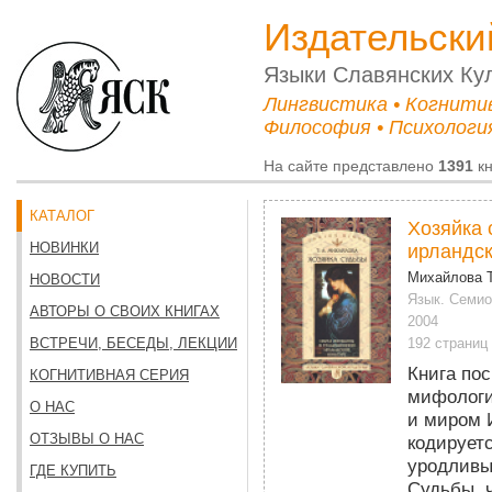
Издательски
Языки Cлавянских Ку
Лингвистика • Когнити
Философия • Психология
На сайте представлено
1391
кн
КАТАЛОГ
Хозяйка 
НОВИНКИ
ирландск
Михайлова Т
НОВОСТИ
Язык. Семиот
АВТОРЫ О СВОИХ КНИГАХ
2004
ВСТРЕЧИ, БЕСЕДЫ, ЛЕКЦИИ
192 страниц
Книга по
КОГНИТИВНАЯ СЕРИЯ
мифологи
О НАС
и миром 
ОТЗЫВЫ О НАС
кодирует
уродливы
ГДЕ КУПИТЬ
Судьбы, 